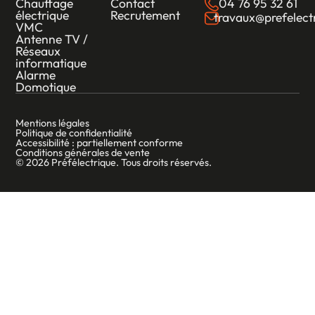
Chauffage
Contact
04 76 95 32 61
électrique
Recrutement
travaux@prefelectr
VMC
Antenne TV /
Réseaux
informatique
Alarme
Domotique
Mentions légales
Politique de confidentialité
Accessibilité : partiellement conforme
Conditions générales de vente
© 2026 Préfélectrique. Tous droits réservés.