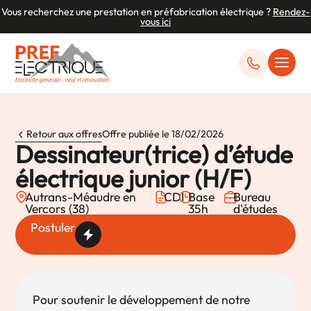
Vous recherchez une prestation en préfabrication électrique ?
Rendez-
vous ici
Retour aux offres
Offre publiée le 18/02/2026
Dessinateur(trice) d’étude
électrique junior (H/F)
Autrans-Méaudre en
CDI
Base
Bureau
Vercors (38)
35h
d'études
Postuler
Pour soutenir le développement de notre